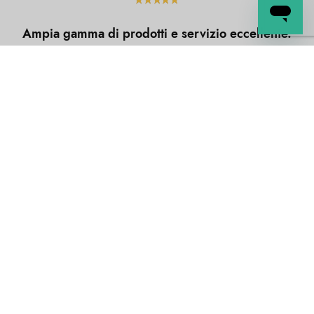
Ampia gamma di prodotti e servizio eccellente.
La qualità dei prodotti è autentica ed è
davvero un’ottima scoperta! La consegna è
stata puntuale e i prodotti sono arrivati ben
imballati! Aquisterò di nuovo e lo consiglio
vivamente.
I nostri partner
pirots 3
e
Esqueleto Explosivo 2
in Italia,
insieme al
gioco del casinò chicken road
,
chicken road
Svizzera
e
plinko Svizzera
offrono esperienze di gioco
coinvolgenti e divertenti per tutti gli appassionati.
I nostri partner
Mission Uncrossable
,
Chicken Road
e
Plinko
offrono giochi di casinò online unici e coinvolgenti.