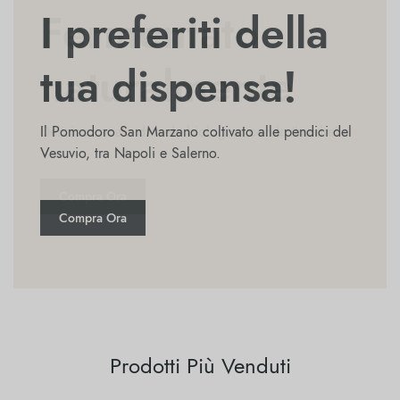
I preferiti della
Buono per te e
Fermentato
tua dispensa!
per il pianeta!
naturalmente
Il Pomodoro San Marzano coltivato alle pendici del
La nostra crema spalmabile biologica Fabalous è
Delizioso aceto di mele biologico con la “madre”
Vesuvio, tra Napoli e Salerno.
una deliziosa combinazione di nocciole, cacao e
ceci!
Compra Ora
Compra Ora
Compra Ora
Prodotti Più Venduti