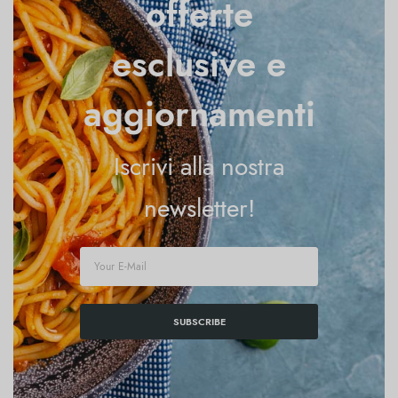
offerte
esclusive e
aggiornamenti
Iscrivi alla nostra
newsletter!
SUBSCRIBE