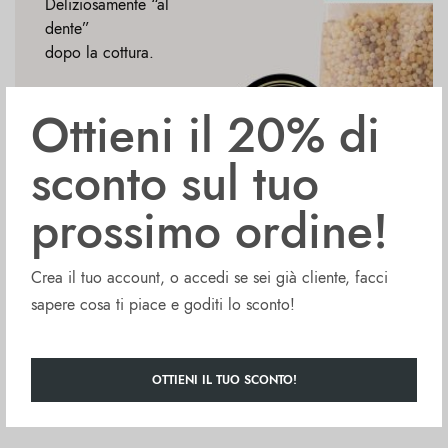
Deliziosamente “al
dente”
dopo la cottura.
100% Italiano,
Ottieni il 20% di
Biologico
sconto sul tuo
Compra ora
prossimo ordine!
Crea il tuo account, o accedi se sei già cliente, facci
sapere cosa ti piace e goditi lo sconto!
OTTIENI IL TUO SCONTO!