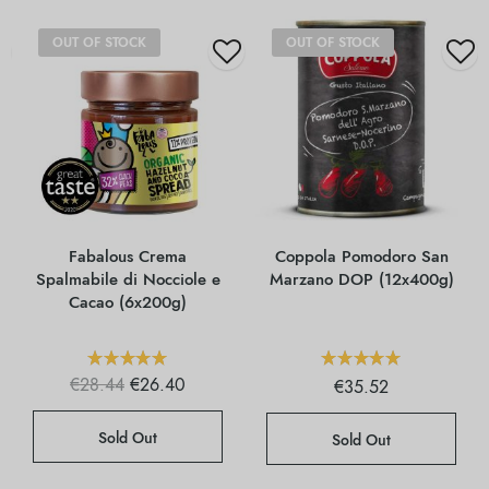
OUT OF STOCK
OUT OF STOCK
Fabalous Crema
Coppola Pomodoro San
Spalmabile di Nocciole e
Marzano DOP (12x400g)
Cacao (6x200g)
Il prezzo
Il
€
28.44
€
26.40
€
35.52
originale
prezzo
era:
attuale
€28.44.
è:
Sold Out
Sold Out
€26.40.