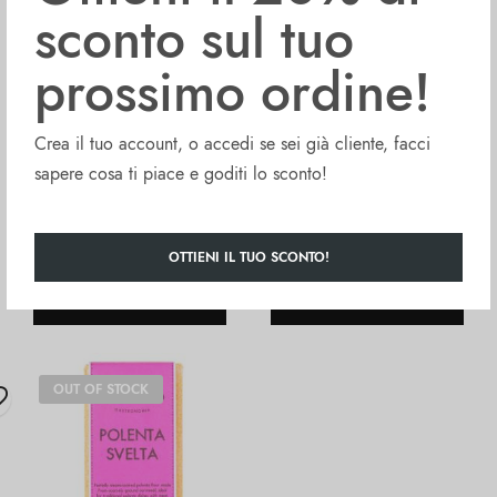
sconto sul tuo
prossimo ordine!
Fontana FORMIELLO
Fontana FORMIELLO
Miglio (500g)
Miglio (8x500g)
Crea il tuo account, o accedi se sei già cliente, facci
sapere cosa ti piace e goditi lo sconto!
€
7.48
€
23.98
OTTIENI IL TUO SCONTO!
Aggiungi al carrello
Aggiungi al carrello
OUT OF STOCK