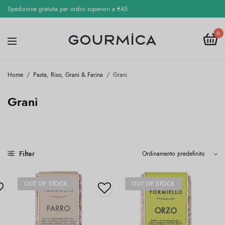
Spedizione gratuita per ordini superiori a €45
0
Home
/
Pasta, Riso, Grani & Farina
/
Grani
Grani
Filter
OUT OF STOCK
OUT OF STOCK