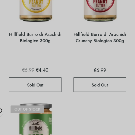
Hillfield Burro di Arachidi
Hillfield Burro di Arachidi
Biologico 300g
Crunchy Biologico 300g
Il prezzo
Il
€
6.99
€
4.40
€
6.99
originale
prezzo
era:
attuale
€6.99.
è:
Sold Out
Sold Out
€4.40.
OUT OF STOCK