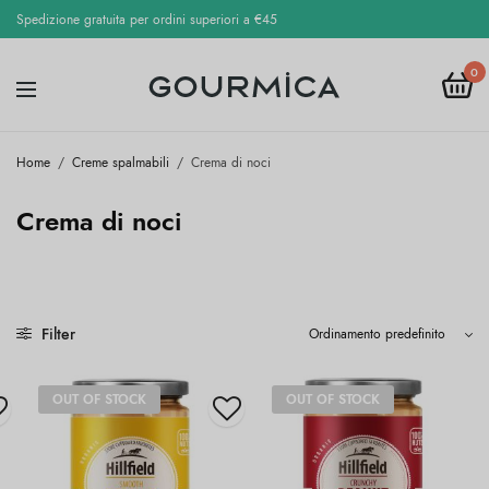
Spedizione gratuita per ordini superiori a €45
0
Home
/
Creme spalmabili
/
Crema di noci
Crema di noci
Filter
OUT OF STOCK
OUT OF STOCK