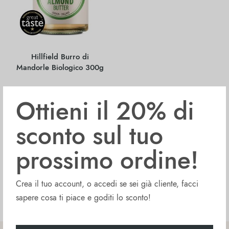
Hillfield Burro di
Mandorle Biologico 300g
Ottieni il 20% di
€
6.99
sconto sul tuo
Sold Out
prossimo ordine!
Crea il tuo account, o accedi se sei già cliente, facci
sapere cosa ti piace e goditi lo sconto!