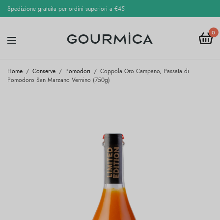
Spedizione gratuita per ordini superiori a €45
0
Home
/
Conserve
/
Pomodori
/
Coppola Oro Campano, Passata di
Pomodoro San Marzano Vernino (750g)