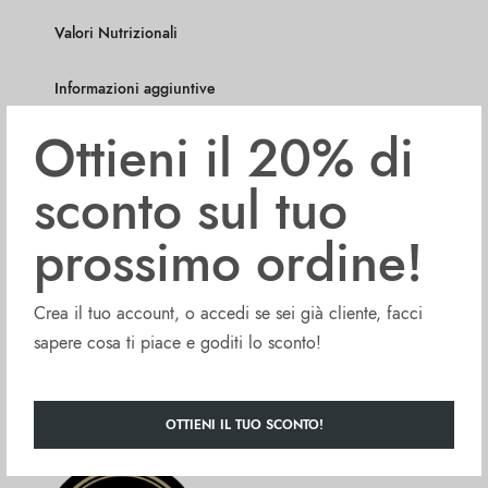
Valori Nutrizionali
Informazioni aggiuntive
Ottieni il 20% di
Coppola Oro Campano Passata di Pomodoro Vernino (750g).
sconto sul tuo
Assapora il gusto dei pomodori Oro Campano – una passata di
pomodoro di alta qualità, ottenuta dalla varietà di pomodori Vernino.
prossimo ordine!
Questa varietà cresce nella fertile terra dell’Agro Sarnese Nocerino,
nel Sud Italia.
Crea il tuo account, o accedi se sei già cliente, facci
La nostra esclusiva varietà Vernino vanta un frutto allungato a forma di
sapere cosa ti piace e goditi lo sconto!
lampadina e un sapore leggermente acidulo e corposo, che dona una
ricchezza unica alle tue ricette preferite.
Prova la gamma di pomodori Oro Campano e lasciati conquistare
OTTIENI IL TUO SCONTO!
dall’autentica tradizione culinaria italiana!