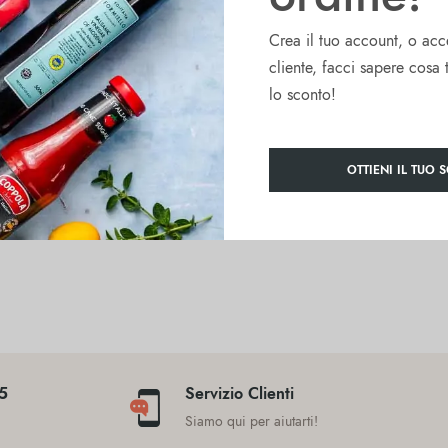
ico ricco di minerali, l’esposizione solare ottimale e il clima
Crea il tuo account, o acc
cliente, facci sapere cosa 
dolce e succulento.
lo sconto!
izionali, bruschette e piatti tipici della cucina napoletana.
OTTIENI IL TUO 
45
Servizio Clienti
a
Siamo qui per aiutarti!