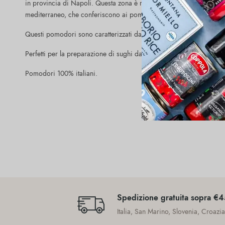
in provincia di Napoli. Questa zona è rinomata per il terreno vulcan
mediterraneo, che conferiscono ai pomodori un sapore intenso.
Questi pomodori sono caratterizzati da una polpa densa, un gusto 
Perfetti per la preparazione di sughi dal sapore autentico, pizze trad
Pomodori 100% italiani.
Spedizione gratuita sopra €
Italia, San Marino, Slovenia, Croazi