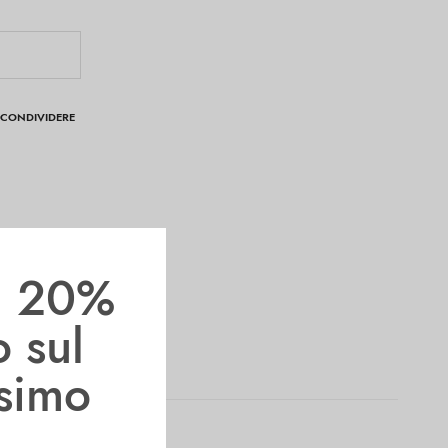
CONDIVIDERE
il 20%
o sul
ssimo