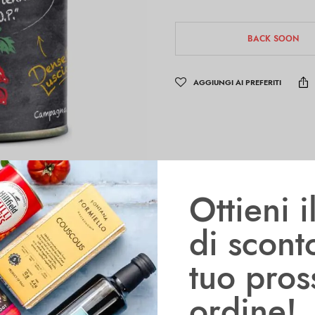
BACK SOON
AGGIUNGI AI PREFERITI
Ottieni 
di scont
tuo pro
ionali
Informazioni aggiuntive
ordine!
 confezionati stagionalmente in Campania, sulle pendici del Vesuvio,