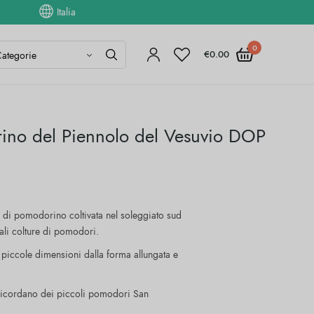
Italia
0
€
0.00
no del Piennolo del Vesuvio DOP
e di pomodorino coltivata nel soleggiato sud
nali colture di pomodori.
piccole dimensioni dalla forma allungata e
 ricordano dei piccoli pomodori San