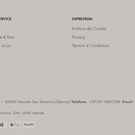
RVICE
IMPRESSUM
Politica dei Cookie
e & Resi
Privacy
 sicuri
Termini e Condizioni
9 – 84085 Mercato San Severino (Salerno)
Telefono
: +39 081 0800768
Email
:
a. Tutti i diritti riservati.