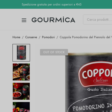
Spedizione gratuita per ordini superiori a €45
Home
/
Conserve
/
Pomodori
/
Coppola Pomodorino del Piennolo del 
OUT OF STOCK