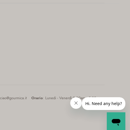
 ciao@gourmica.it
Orario
: Lunedi - Venerdì 9:00am - 5:00pm