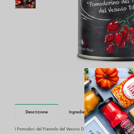
Descrizione
Ingredienti
Valori Nutriz
I Pomodori del Piennolo del Vesuvio DOP sono pomodori coltivati e