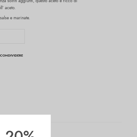
nza solfiti aggiunti, questo aceto è ricco di
ll’ aceto.
 salse e marinate.
CONDIVIDERE
il 20%