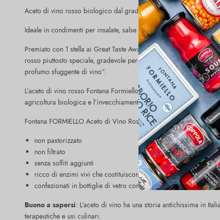
Aceto di vino rosso biologico dal gradevole colore rosa tenue torbi
Ideale in condimenti per insalate, salse e marinate.
Premiato con 1 stella ai Great Taste Award 2020: quest’aceto di vin
rosso piuttosto speciale, gradevole per l’equilibrio, l’appetibilità e
profumo sfuggente di vino”.
L’aceto di vino rosso Fontana Formiello è prodotto a Napoli, attrav
agricoltura biologica e l’invecchiamento in botti.
Fontana FORMIELLO Aceto di Vino Rosso Bio (6x500ml) è:
non pastorizzato
non filtrato
senza solfiti aggiunti
ricco di enzimi vivi che costituiscono la nutriente “madre”
confezionati in bottiglie di vetro con tappo privo di BPA
Buono a sapersi
: L’aceto di vino ha una storia antichissima in Ita
terapeutiche e usi culinari.