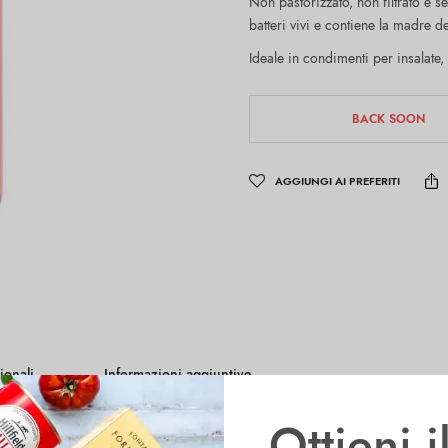
Non pastorizzato, non filtrato e se
batteri vivi e contiene la madre de
Ideale in condimenti per insalate,
BACK SOON
AGGIUNGI AI PREFERITI
ionali
Informazioni aggiuntive
Ottieni 