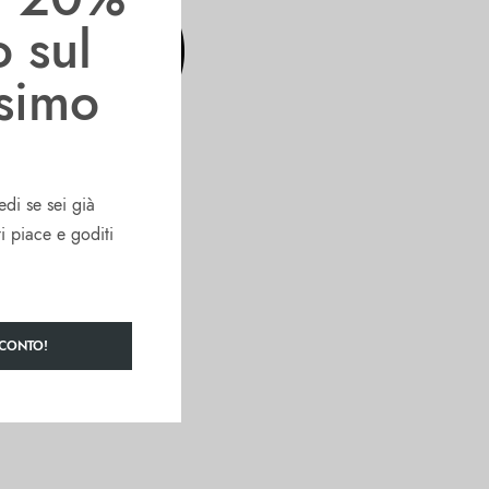
o sul
ssimo
edi se sei già
ti piace e goditi
SCONTO!