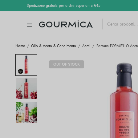
Spedizione gratuita per ordini superiori a €45
Home
/
Olio & Aceto & Condimento
/
Aceti
/
Fontana FORMIELLO Aceto
OUT OF STOCK