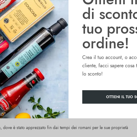
di scont
do e dal profumo equilibrato e fruttato.
tuo pro
o rosso biologico è stato definito dai giudici come “un’aceto di vino
ordine!
 l’interessante colore rosa, torbido molto accattivante e un delicato
erso la fermentazione di vino prodotto da uve provenienti da
Crea il tuo account, o acc
cliente, facci sapere cosa 
lo sconto!
OTTIENI IL TUO 
lia, dove è stato apprezzato fin dai tempi dei romani per le sue proprietà