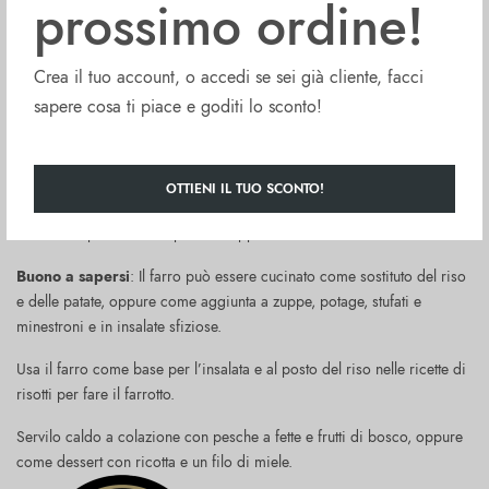
prossimo ordine!
Premiato con 1 stella ai Great Taste Awards 2021.
Crea il tuo account, o accedi se sei già cliente, facci
Commento del giudice: “Chicchi pieni con un bel morso elastico che
sapere cosa ti piace e goditi lo sconto!
esplode di sapore. Nocciolato e leggermente terroso, questo cereale
funzionerebbe benissimo nelle insalate o come contorno. C’è anche
una freschezza che è una rivelazione, dato che a volte il farro può
avere un sapore polveroso e questo non lo ha. Delizioso.”
OTTIENI IL TUO SCONTO!
Fontana FORMIELLO Farro (500g) è coltivato nell’Italia settentrionale e
centrale ai piedi delle Alpi e dell’Appennino.
Buono a sapersi
: Il farro può essere cucinato come sostituto del riso
e delle patate, oppure come aggiunta a zuppe, potage, stufati e
minestroni e in insalate sfiziose.
Usa il farro come base per l’insalata e al posto del riso nelle ricette di
risotti per fare il farrotto.
Servilo caldo a colazione con pesche a fette e frutti di bosco, oppure
come dessert con ricotta e un filo di miele.