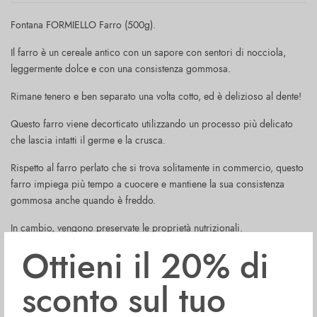
Fontana FORMIELLO Farro (500g).
Il farro è un cereale antico con un sapore con sentori di nocciola,
leggermente dolce e con una consistenza gommosa.
Rimane tenero e ben separato una volta cotto, ed è delizioso al dente!
Questo farro viene decorticato utilizzando un processo più delicato
che lascia intatti il germe e la crusca.
Rispetto al farro perlato che si trova solitamente in commercio, questo
farro impiega più tempo a cuocere e mantiene la sua consistenza
gommosa anche quando è freddo.
In cambio, vengono preservate le proprietà nutrizionali.
Ottieni il 20% di
La perlatura rimuove il guscio che circonda il chicco rendendo questi
prodotti più veloci alla cottura e morbidi al gusto, ma allo stesso
sconto sul tuo
tempo li priva delle sostanze nutritive.
Utilizzalo in zuppe, potage, stufati ed insalate.