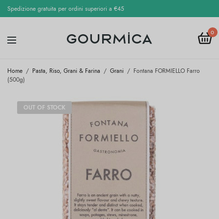
Spedizione gratuita per ordini superiori a €45
0
Home
/
Pasta, Riso, Grani & Farina
/
Grani
/
Fontana FORMIELLO Farro
(500g)
OUT OF STOCK