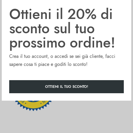
Ottieni il 20% di
Glassa di aceto balsamico di Modena.
sconto sul tuo
Glassa densa ed aromatica con un sapore dolce e piccante
Ideale su pesce, carne e verdure, e per guarnire gelato o frutta.
prossimo ordine!
La glassa di aceto balsamico Fontana Formiello è prodotta con il 39%
di aceto balsamico di Modena IGP.
Crea il tuo account, o accedi se sei già cliente, facci
Confezionata in bottiglie di plastica riciclabile senza BPA.
sapere cosa ti piace e goditi lo sconto!
OTTIENI IL TUO SCONTO!