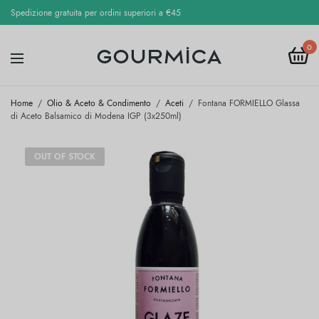
Spedizione gratuita per ordini superiori a €45
0
Home
/
Olio & Aceto & Condimento
/
Aceti
/
Fontana FORMIELLO Glassa
di Aceto Balsamico di Modena IGP (3x250ml)
OUT OF STOCK