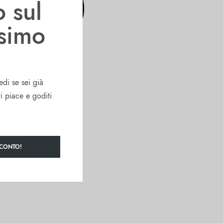
o sul
ssimo
edi se sei già
ti piace e goditi
SCONTO!