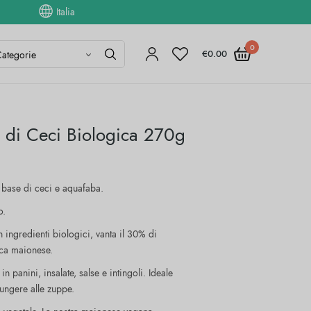
Italia
0
€
0.00
e di Ceci Biologica 270g
base di ceci e aquafaba.
o.
n ingredienti biologici, vanta il 30% di
sica maionese.
in panini, insalate, salse e intingoli. Ideale
ungere alle zuppe.