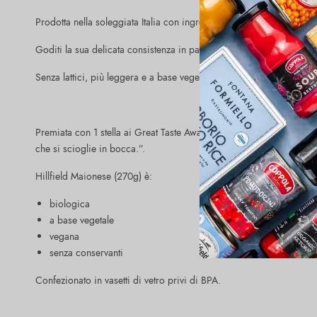
Prodotta nella soleggiata Italia con ingredienti biologici, vanta il 
Goditi la sua delicata consistenza in panini, insalate, salse e intin
Senza lattici, più leggera e a base vegetale. La nostra maionese vega
Premiata con 1 stella ai Great Taste Awards: la giuria ha comment
che si scioglie in bocca.”.
Hillfield Maionese (270g) è:
biologica
a base vegetale
vegana
senza conservanti
Confezionato in vasetti di vetro privi di BPA.