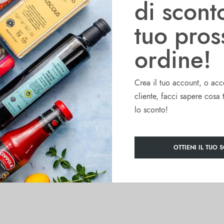
di scont
30% di grassi in meno rispetto alla classica maionese.
tuo pro
goli. Ideale per glassare le verdure o da aggiungere alle zuppe.
ordine!
na Hillfield diventerà la tua preferita in dispensa!
Crea il tuo account, o acc
ato: “Una maionese leggera e cremosa, dall’ottima consistenza densa
cliente, facci sapere cosa 
lo sconto!
OTTIENI IL TUO 