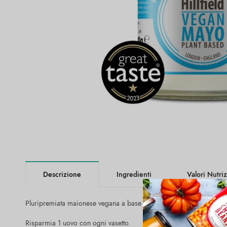
Descrizione
Ingredienti
Valori Nutriz
Pluripremiata maionese vegana a base di ceci e aquafaba.
Risparmia 1 uovo con ogni vasetto.