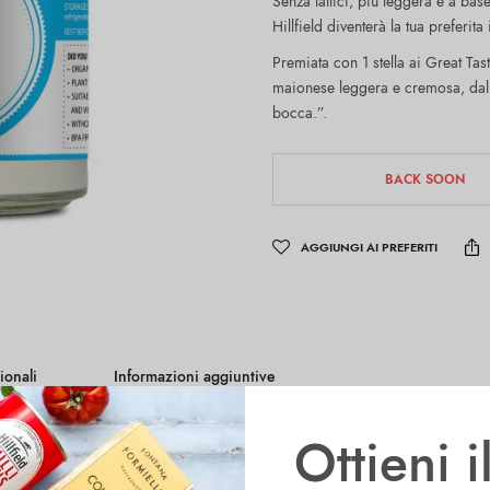
Senza lattici, più leggera e a ba
Hillfield diventerà la tua preferita
Premiata con 1 stella ai Great Ta
maionese leggera e cremosa, dall’
bocca.”.
BACK SOON
AGGIUNGI AI PREFERITI
ionali
Informazioni aggiuntive
Ottieni 