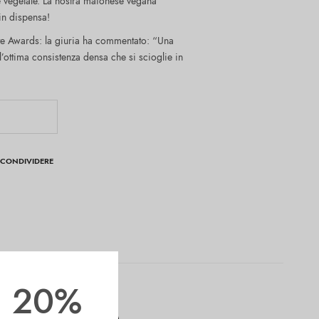
se vegetale. La nostra maionese vegana
 in dispensa!
ste Awards: la giuria ha commentato: “Una
ottima consistenza densa che si scioglie in
CONDIVIDERE
il 20%