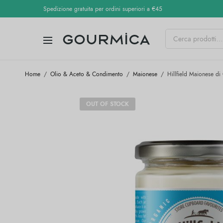
Spedizione gratuita per ordini superiori a €45
Home
/
Olio & Aceto & Condimento
/
Maionese
/
Hillfield Maionese di
OUT OF STOCK