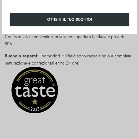
Questi pomodori raggiungono la completa maturazione tra Agosto e
Settembre, quando vengono raccolti, accuratamente selezionati, pelati
OTTIENI IL TUO SCONTO!
al vapore e confezionati in succo di pomodoro.
Confezionati in contenitori in latta con apertura faciliata e privi di
BPA.
Buono a sapersi
: I pomodori Hillfield sono raccolti solo a completa
maturazione e confezionati entro 24 ore!