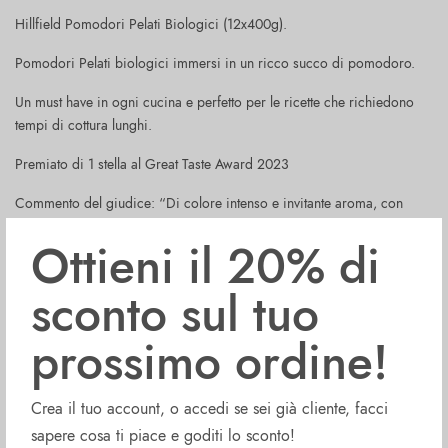
Hillfield Pomodori Pelati Biologici (12x400g).
Pomodori Pelati biologici immersi in un ricco succo di pomodoro.
Un must have in ogni cucina e perfetto per le ricette che richiedono
tempi di cottura lunghi.
Premiato di 1 stella al Great Taste Award 2023
Commento del giudice: “Di colore intenso e invitante aroma, con
pomodori prugna di buone dimensioni e accuratamente pelati,
Ottieni il 20% di
immersi in una salsa piacevolmente viscosa e lucente. Dolci e delicati
al palato, con un delizioso finale pulito, senza note metalliche. La
sconto sul tuo
maturazione ha garantito che non ci sia bisogno di condimento o
dolcificante. Saremmo lieti di avere questi come elemento
prossimo ordine!
fondamentale nelle nostre dispense.”
Hillfield Pomodori Pelati Biologici (12x400g) sono naturalmente ricchi
di sapore.
Crea il tuo account, o accedi se sei già cliente, facci
sapere cosa ti piace e goditi lo sconto!
Prodotti con pomodori selezionati, coltivati nel soleggiato sud Italia.