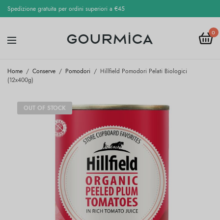
Spedizione gratuita per ordini superiori a €45
0
Home
/
Conserve
/
Pomodori
/
Hillfield Pomodori Pelati Biologici
(12x400g)
OUT OF STOCK