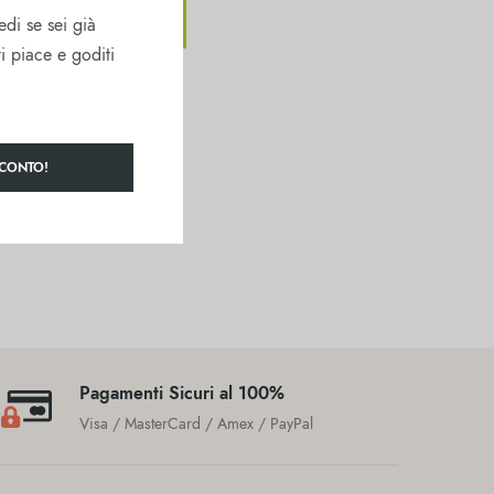
edi se sei già
ti piace e goditi
SCONTO!
Pagamenti Sicuri al 100%
Visa / MasterCard / Amex / PayPal