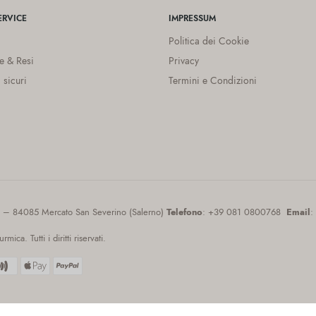
RVICE
IMPRESSUM
Politica dei Cookie
e & Resi
Privacy
 sicuri
Termini e Condizioni
9 – 84085 Mercato San Severino (Salerno)
Telefono
: +39 081 0800768
Email
:
a. Tutti i diritti riservati.