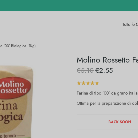
o ’00’ Biologica (1Kg)
Molino Rossetto F
€
5.10
€
2.55
Il prezzo
Il
originale
prezzo
era:
attuale
Farina di tipo ’00’ da grano ital
€5.10.
è:
Ottima per la preparazione di dol
€2.55.
BACK SOON