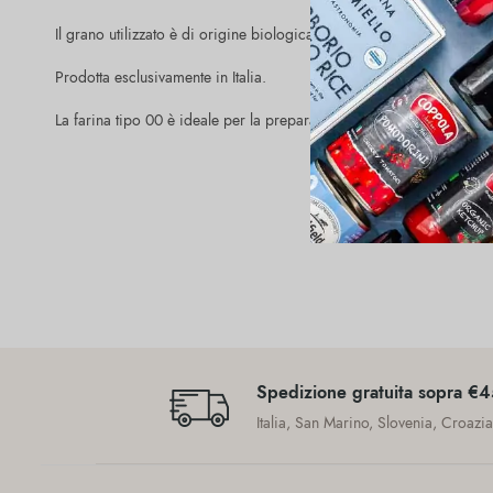
Il grano utilizzato è di origine biologica.
Prodotta esclusivamente in Italia.
La farina tipo 00 è ideale per la preparazione di biscotti, pasta froll
Spedizione gratuita sopra €
Italia, San Marino, Slovenia, Croazi