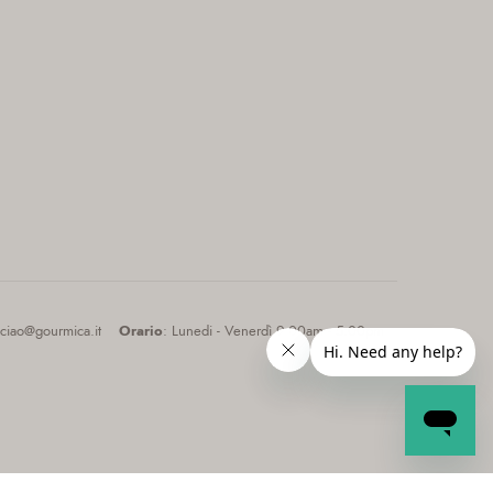
 ciao@gourmica.it
Orario
: Lunedi - Venerdì 9:00am - 5:00pm