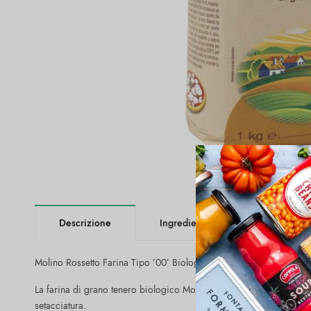
Descrizione
Ingredienti
Valori Nutriz
Molino Rossetto Farina Tipo ’00’ Biologica (1Kg).
La farina di grano tenero biologico Molino Rossetto è ottenuta dall
setacciatura.