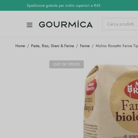
Spedizione gratuita per ordini superiori a €45
Home
/
Pasta, Riso, Grani & Farina
/
Farine
/
Molino Rossetto Farina Tip
OUT OF STOCK