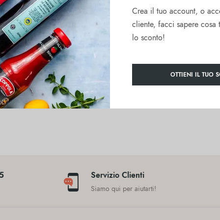
Crea il tuo account, o acc
cliente, facci sapere cosa 
lo sconto!
a, torte da forno, pasta fresca e gnocchi fatti in casa.
OTTIENI IL TUO 
45
Servizio Clienti
a
Siamo qui per aiutarti!