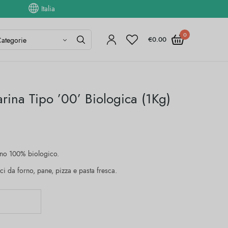
Italia
0
€
0.00
arina Tipo ’00’ Biologica (1Kg)
iano 100% biologico.
ci da forno, pane, pizza e pasta fresca.