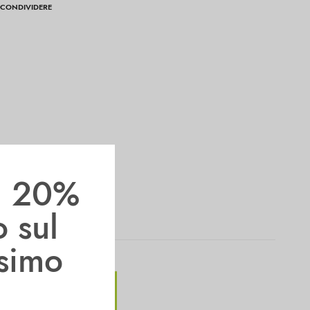
CONDIVIDERE
il 20%
o sul
ssimo