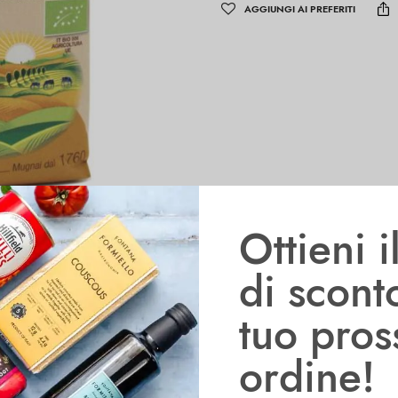
AGGIUNGI AI PREFERITI
Ottieni 
di scont
ionali
Informazioni aggiuntive
tuo pro
ordine!
a macinazione del grano tenero di qualità e dalla successiva