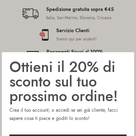
Spedizione gratuita sopra €45
Italia, San Marino, Slovenia, Croazia
Servizio Clienti
Siamo qui per aiutarti!
Pagamenti Sicuri al 100%
Ottieni il 20% di
Visa / MasterCard / Amex / PayPal
sconto sul tuo
GOURMICA
prossimo ordine!
Chi Siamo
I Nostri Valori
Crea il tuo account, o accedi se sei già cliente, facci
Il Nostro Impegno
sapere cosa ti piace e goditi lo sconto!
Diete e Stili di Vita
Blog