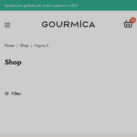
Spedizione gratuita per ordini superiori a €45
0
Home
/
Shop
/
Pagina 8
Shop
Filter